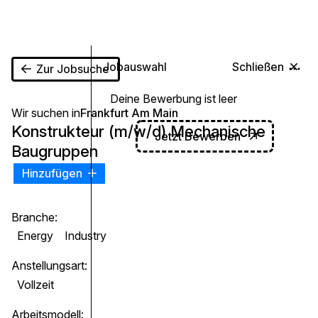
0
Jobauswahl
Schließen
Zur Jobsuche
Deine Bewerbung ist leer
Wir suchen in
Frankfurt Am Main
Konstrukteur (m/w/d) Mechanische
Jetzt Bewerben
Baugruppen
Hinzufügen
Branche:
Energy
Industry
Anstellungsart:
Vollzeit
Arbeitsmodell: