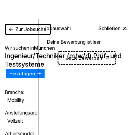
0
Jobauswahl
Schließen
Zur Jobsuche
Deine Bewerbung ist leer
Wir suchen in
München
Ingenieur/Techniker (m/w/d) Prüf- und
Jetzt Bewerben
Testsysteme
Hinzufügen
Branche:
Mobility
Anstellungsart:
Vollzeit
Arbeitsmodell: