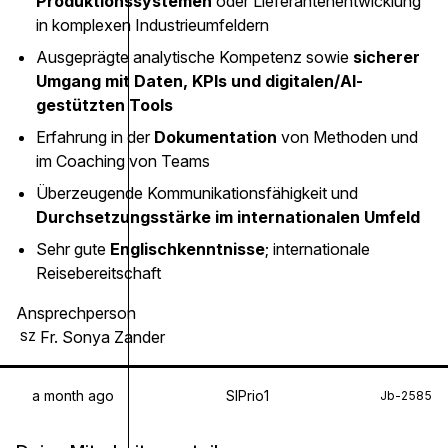
Produktionssystemen
oder Lieferantenentwicklung
in komplexen Industrieumfeldern
Ausgeprägte analytische Kompetenz sowie
sicherer
Umgang mit Daten, KPIs und digitalen/AI-
gestützten Tools
Erfahrung in der
Dokumentation
von Methoden und
im Coaching von Teams
Überzeugende Kommunikationsfähigkeit und
Durchsetzungsstärke im internationalen Umfeld
Sehr gute
Englischkenntnisse
; internationale
Reisebereitschaft
Ansprechperson
Fr. Sonya Zander
SZ
a month ago
SIPrio1
Jb-2585