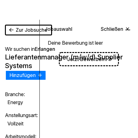
0
Jobauswahl
Schließen
Zur Jobsuche
Deine Bewerbung ist leer
Wir suchen in
Erlangen
Lieferantenmanager (m/w/d) Supplier
Jetzt Bewerben
Systems
Hinzufügen
Branche:
Energy
Anstellungsart:
Vollzeit
Arbeitsmodell: