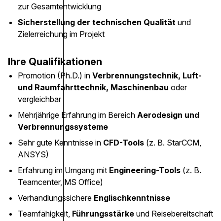
zur Gesamtentwicklung
Sicherstellung der technischen Qualität
und
Zielerreichung im Projekt
Ihre Qualifikationen
Promotion (Ph.D.) in
Verbrennungstechnik, Luft-
und Raumfahrttechnik, Maschinenbau
oder
vergleichbar
Mehrjährige Erfahrung im Bereich
Aerodesign und
Verbrennungssysteme
Sehr gute Kenntnisse in
CFD-Tools
(z. B. StarCCM,
ANSYS)
Erfahrung im Umgang mit
Engineering-Tools
(z. B.
Teamcenter, MS Office)
Verhandlungssichere
Englischkenntnisse
Teamfähigkeit,
Führungsstärke
und Reisebereitschaft