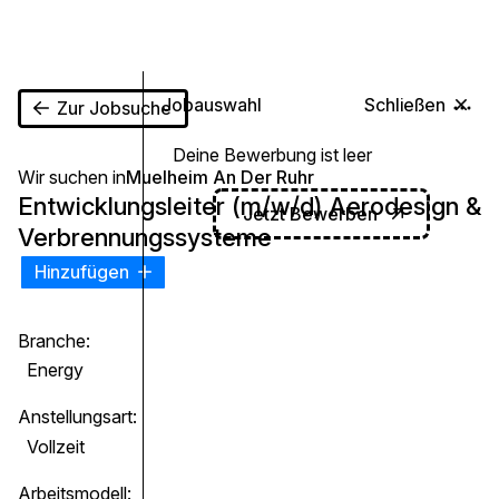
0
Jobauswahl
Schließen
Zur Jobsuche
Deine Bewerbung ist leer
Wir suchen in
Muelheim An Der Ruhr
Entwicklungsleiter (m/w/d) Aerodesign &
Jetzt Bewerben
Verbrennungssysteme
Hinzufügen
Branche:
Energy
Anstellungsart:
Vollzeit
Arbeitsmodell: