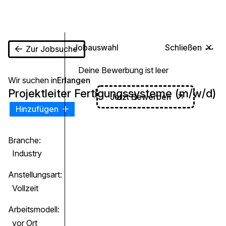
0
Jobauswahl
Schließen
Zur Jobsuche
Deine Bewerbung ist leer
Wir suchen in
Erlangen
Projektleiter Fertigungssysteme (m/w/d)
Jetzt Bewerben
Hinzufügen
Branche:
Industry
Anstellungsart:
Vollzeit
Arbeitsmodell:
vor Ort