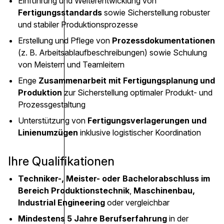
Einführung und Weiterentwicklung von
Fertigungsstandards
sowie Sicherstellung robuster
und stabiler Produktionsprozesse
Erstellung und Pflege von
Prozessdokumentationen
(z. B. Arbeitsablaufbeschreibungen) sowie Schulung
von Meistern und Teamleitern
Enge
Zusammenarbeit mit Fertigungsplanung und
Produktion
zur Sicherstellung optimaler Produkt- und
Prozessgestaltung
Unterstützung von
Fertigungsverlagerungen und
Linienumzügen
inklusive logistischer Koordination
Ihre Qualifikationen
Techniker-, Meister- oder Bachelorabschluss im
Bereich Produktionstechnik
,
Maschinenbau,
Industrial Engineering
oder vergleichbar
Mindestens 5 Jahre Berufserfahrung
in der