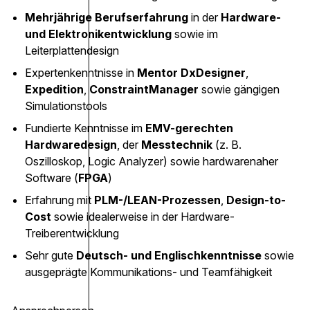
Mehrjährige Berufserfahrung
in der
Hardware-
und Elektronikentwicklung
sowie im
Leiterplattendesign
Expertenkenntnisse in
Mentor DxDesigner
,
Expedition
,
ConstraintManager
sowie gängigen
Simulationstools
Fundierte Kenntnisse im
EMV-gerechten
Hardwaredesign
, der
Messtechnik
(z. B.
Oszilloskop, Logic Analyzer) sowie hardwarenaher
Software (
FPGA
)
Erfahrung mit
PLM-/LEAN-Prozessen
,
Design-to-
Cost
sowie idealerweise in der Hardware-
Treiberentwicklung
Sehr gute
Deutsch- und Englischkenntnisse
sowie
ausgeprägte Kommunikations- und Teamfähigkeit