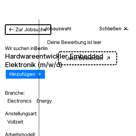
0
Jobauswahl
Schließen
Zur Jobsuche
Deine Bewerbung ist leer
Wir suchen in
Berlin
Hardwareentwickler Embedded
Jetzt Bewerben
Elektronik (m/w/d)
Hinzufügen
Branche:
Electronics
Energy
Anstellungsart:
Vollzeit
Arbeitsmodell: