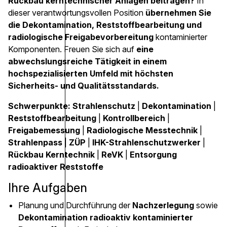
Rückbau kerntechnischer Anlagen beitragen?
In
dieser verantwortungsvollen Position
übernehmen Sie
die Dekontamination, Reststoffbearbeitung und
radiologische Freigabevorbereitung
kontaminierter
Komponenten. Freuen Sie sich auf
eine
abwechslungsreiche Tätigkeit in einem
hochspezialisierten Umfeld mit höchsten
Sicherheits- und Qualitätsstandards.
Schwerpunkte:
Strahlenschutz
|
Dekontamination
|
Reststoffbearbeitung
|
Kontrollbereich
|
Freigabemessung
|
Radiologische Messtechnik
|
Strahlenpass
|
ZÜP
|
IHK-Strahlenschutzwerker
|
Rückbau Kerntechnik
|
ReVK
|
Entsorgung
radioaktiver Reststoffe
Ihre Aufgaben
Planung und Durchführung der
Nachzerlegung
sowie
Dekontamination radioaktiv kontaminierter