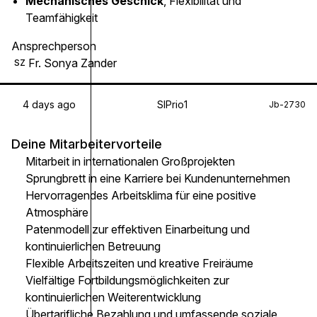
Mechanisches Geschick
, Flexibilität und
Teamfähigkeit
Ansprechperson
Fr. Sonya Zander
SZ
4 days ago
SIPrio1
Jb-2730
Deine Mitarbeitervorteile
Mitarbeit in internationalen Großprojekten
Sprungbrett in eine Karriere bei Kundenunternehmen
Hervorragendes Arbeitsklima für eine positive
Atmosphäre
Patenmodell zur effektiven Einarbeitung und
kontinuierlichen Betreuung
Flexible Arbeitszeiten und kreative Freiräume
Vielfältige Fortbildungsmöglichkeiten zur
kontinuierlichen Weiterentwicklung
Übertarifliche Bezahlung und umfassende soziale