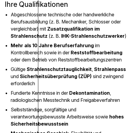
Ihre Qualifikationen
Abgeschlossene technische oder handwerkliche
Berufsausbildung (z. B. Mechaniker, Schlosser oder
vergleichbar) mit
Zusatzqualifikation im
Strahlenschutz
(z. B.
IHK-Strahlenschutzwerker
)
Mehr als 10 Jahre Berufserfahrung
im
Kontrollbereich sowie in der
Reststoffbearbeitung
oder dem Betrieb von Reststoffbearbeitungszentren
Gültige
Strahlenschutztauglichkeit
,
Strahlenpass
und
Sicherheitsüberprüfung (ZÜP)
sind zwingend
erforderlich
Fundierte Kenntnisse in der
Dekontamination
,
radiologischen Messtechnik und Freigabeverfahren
Selbstständige, sorgfältige und
verantwortungsbewusste Arbeitsweise sowie
hohes
Sicherheitsbewusstsein