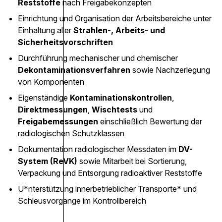
Reststoffe
nach Freigabekonzepten
Einrichtung und Organisation der Arbeitsbereiche unter
Einhaltung aller
Strahlen-, Arbeits- und
Sicherheitsvorschriften
Durchführung mechanischer und chemischer
Dekontaminationsverfahren
sowie Nachzerlegung
von Komponenten
Eigenständige
Kontaminationskontrollen
,
Direktmessungen
,
Wischtests
und
Freigabemessungen
einschließlich Bewertung der
radiologischen Schutzklassen
Dokumentation radiologischer Messdaten im
DV-
System (ReVK)
sowie Mitarbeit bei Sortierung,
Verpackung und Entsorgung radioaktiver Reststoffe
U*nterstützung innerbetrieblicher Transporte* und
Schleusvorgänge im Kontrollbereich