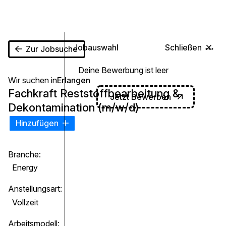
0
Jobauswahl
Schließen
Zur Jobsuche
Deine Bewerbung ist leer
Wir suchen in
Erlangen
Fachkraft Reststoffbearbeitung &
Jetzt Bewerben
Dekontamination (m/w/d)
Hinzufügen
Branche:
Energy
Anstellungsart:
Vollzeit
Arbeitsmodell: