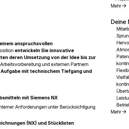
Mehr
Deine 
Mitarb
Sprun
Hervor
 einem anspruchsvollen
Atmo
osition
entwickeln Sie innovative
Paten
iten deren Umsetzung von der Idee bis zur
konti
, Arbeitsvorbereitung und externen Partnern
Flexib
ge Aufgabe mit technischem Tiefgang und
Vielfä
kontin
Übert
bsmitteln mit Siemens NX
Leist
Betrie
nterner Anforderungen unter Berücksichtigung
Mehr
eichnungen (NX) und Stücklisten