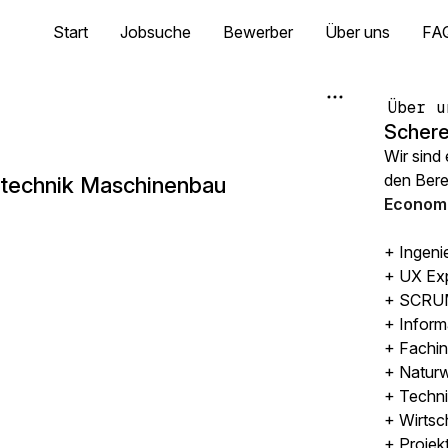
Start
Jobsuche
Bewerber
Über uns
FA
Über u
Schere
Wir sind
den Ber
stechnik Maschinenbau
Economi
+ Ingeni
+ UX Ex
+ SCRUM
+ Inform
+ Fachin
+ Naturw
+ Techni
+ Wirtsc
+ Projek