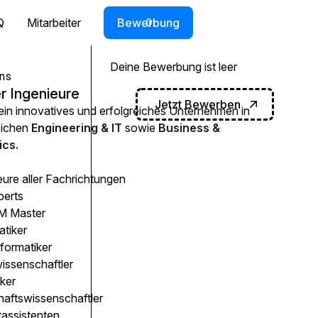
Q
Mitarbeiter
Bewerbung
0
Deine Bewerbung ist leer
ns
r Ingenieure
Jetzt Bewerben
 ein innovatives und erfolgreiches Unternehmen in
eichen
Engineering & IT
sowie
Business &
cs.
eure aller Fachrichtungen
perts
 Master
atiker
formatiker
issenschaftler
ker
haftswissenschaftler
tassistenten