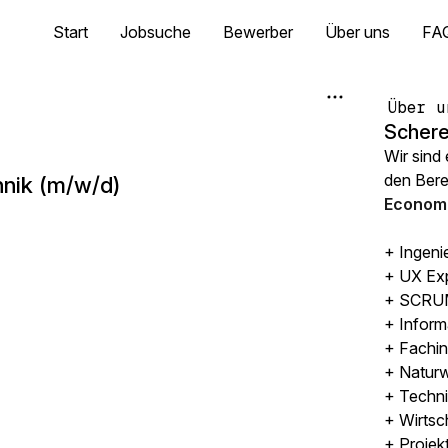
Start
Jobsuche
Bewerber
Über uns
FA
Über u
Schere
Wir sind
den Ber
hnik (m/w/d)
Economi
+ Ingeni
+ UX Ex
+ SCRUM
+ Inform
+ Fachin
+ Naturw
+ Techni
+ Wirtsc
+ Projek