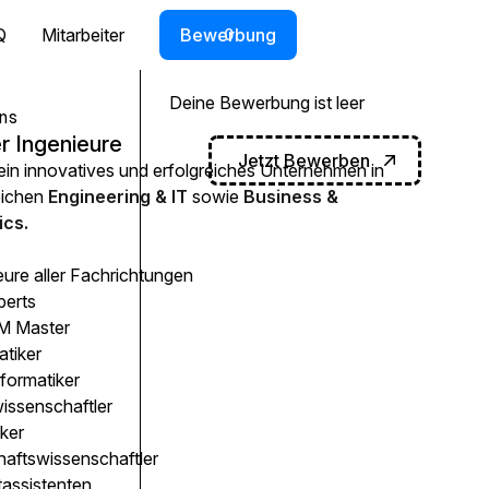
Q
Mitarbeiter
Bewerbung
0
Deine Bewerbung ist leer
ns
r Ingenieure
Jetzt Bewerben
 ein innovatives und erfolgreiches Unternehmen in
eichen
Engineering & IT
sowie
Business &
cs.
eure aller Fachrichtungen
perts
 Master
atiker
formatiker
issenschaftler
ker
haftswissenschaftler
tassistenten