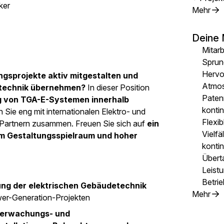
ker
Mehr
Deine 
Mitarb
Sprun
Hervor
gsprojekte aktiv mitgestalten und
Atmo
etechnik übernehmen?
In dieser Position
Paten
ng von TGA-E-Systemen innerhalb
konti
 Sie eng mit internationalen Elektro- und
Flexib
 Partnern zusammen. Freuen Sie sich auf
ein
Vielfä
em Gestaltungsspielraum und hoher
kontin
Übert
Leist
Betrie
ung der elektrischen Gebäudetechnik
Mehr
wer-Generation-Projekten
erwachungs- und