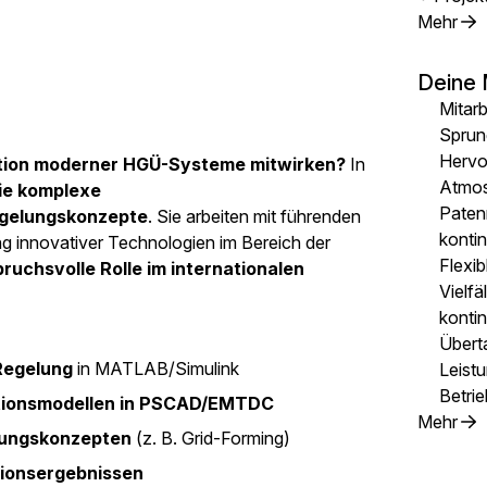
Mehr
Deine 
Mitarb
Sprun
Hervor
ation moderner HGÜ-Systeme mitwirken?
In
Atmo
Sie komplexe
Paten
egelungskonzepte
. Sie arbeiten mit führenden
konti
ng innovativer Technologien im Bereich der
Flexib
ruchsvolle Rolle im internationalen
Vielfä
kontin
Übert
Regelung
in MATLAB/Simulink
Leist
Betrie
tionsmodellen in PSCAD/EMTDC
Mehr
lungskonzepten
(z. B. Grid-Forming)
tionsergebnissen