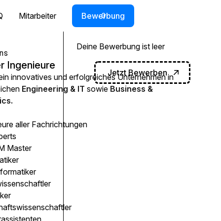
Q
Mitarbeiter
Bewerbung
0
Deine Bewerbung ist leer
ns
r Ingenieure
Jetzt Bewerben
 ein innovatives und erfolgreiches Unternehmen in
eichen
Engineering & IT
sowie
Business &
cs.
eure aller Fachrichtungen
perts
 Master
atiker
formatiker
issenschaftler
ker
haftswissenschaftler
tassistenten