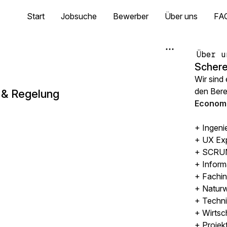
Start
Jobsuche
Bewerber
Über uns
FA
Über u
Schere
Wir sind
den Ber
 & Regelung
Economi
+ Ingeni
+ UX Ex
+ SCRUM
+ Inform
+ Fachin
+ Naturw
+ Techni
+ Wirtsc
+ Projek