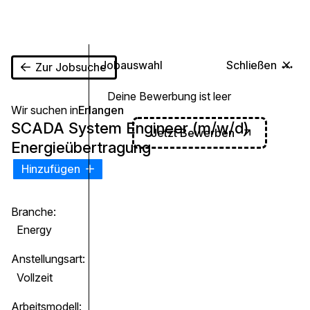
0
Jobauswahl
Schließen
Zur Jobsuche
Deine Bewerbung ist leer
Wir suchen in
Erlangen
SCADA System Engineer (m/w/d)
Jetzt Bewerben
Energieübertragung
Hinzufügen
Branche:
Energy
Anstellungsart:
Vollzeit
Arbeitsmodell: