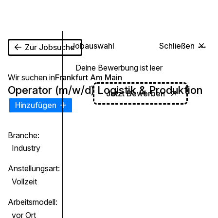
0
Jobauswahl
Schließen
Zur Jobsuche
Deine Bewerbung ist leer
Wir suchen in
Frankfurt Am Main
Operator (m/w/d) Logistik & Produktion
Jetzt Bewerben
Hinzufügen
Branche:
Industry
Anstellungsart:
Vollzeit
Arbeitsmodell:
vor Ort