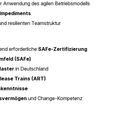
er Anwendung des agilen Betriebsmodells
Impediments
und resilienten Teamstruktur
nd erforderliche
SAFe-Zertifizierung
Umfeld (SAFe)
Master
in Deutschland
elease Trains (ART)
hkenntnisse
svermögen
und Change-Kompetenz