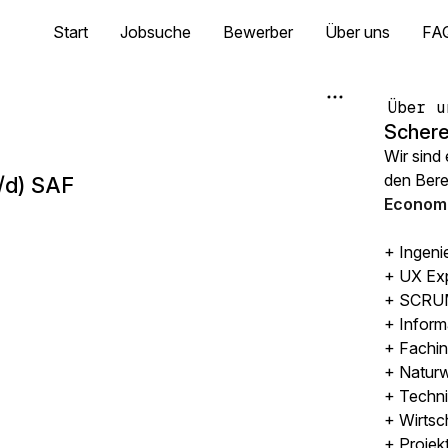
Start
Jobsuche
Bewerber
Über uns
FA
Über u
Schere
Wir sind
den Ber
/d) SAF
Economi
+ Ingeni
+ UX Ex
+ SCRUM
+ Inform
+ Fachin
+ Naturw
+ Techni
+ Wirtsc
+ Projek