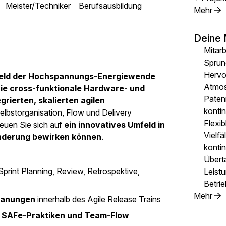
Meister/Techniker
Berufsausbildung
Mehr
Deine 
Mitarb
Sprun
Hervor
mfeld der Hochspannungs-Energiewende
Atmo
Sie cross-funktionale Hardware- und
Paten
ierten, skalierten agilen
konti
Selbstorganisation, Flow und Delivery
Flexib
reuen Sie sich auf
ein innovatives Umfeld in
Vielfä
änderung bewirken können
.
kontin
Übert
Sprint Planning, Review, Retrospektive,
Leist
Betrie
Mehr
lanungen
innerhalb des Agile Release Trains
, SAFe-Praktiken und Team-Flow