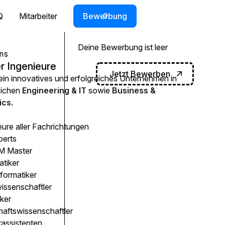
Q
Mitarbeiter
Bewerbung
0
Deine Bewerbung ist leer
ns
r Ingenieure
Jetzt Bewerben
 ein innovatives und erfolgreiches Unternehmen in
eichen
Engineering & IT
sowie
Business &
cs.
eure aller Fachrichtungen
perts
 Master
atiker
formatiker
issenschaftler
ker
haftswissenschaftler
tassistenten