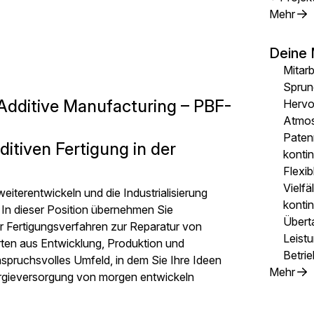
Mehr
Deine 
Mitarb
Sprun
Additive Manufacturing – PBF-
Hervor
Atmo
Paten
ditiven Fertigung in der
konti
Flexib
Vielfä
iterentwickeln und die Industrialisierung
kontin
In dieser Position übernehmen Sie
Übert
er Fertigungsverfahren zur Reparatur von
Leist
rten aus Entwicklung, Produktion und
Betrie
spruchsvolles Umfeld, in dem Sie Ihre Ideen
Mehr
ergieversorgung von morgen entwickeln