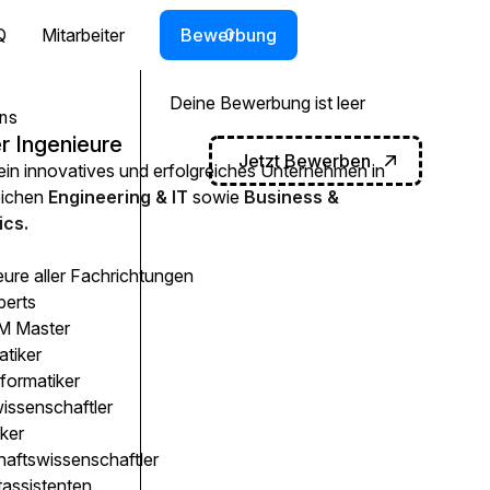
Q
Mitarbeiter
Bewerbung
0
Deine Bewerbung ist leer
ns
r Ingenieure
Jetzt Bewerben
 ein innovatives und erfolgreiches Unternehmen in
eichen
Engineering & IT
sowie
Business &
cs.
eure aller Fachrichtungen
perts
 Master
atiker
formatiker
issenschaftler
ker
haftswissenschaftler
tassistenten