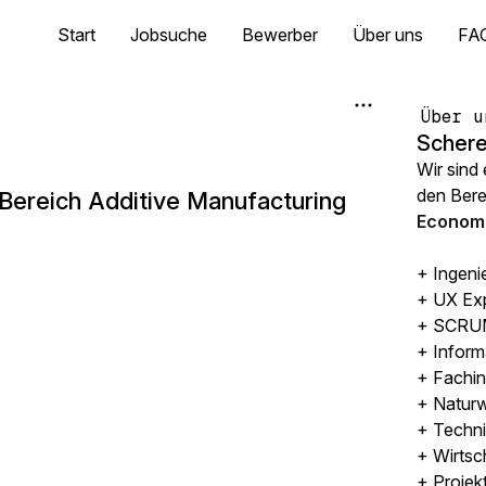
Start
Jobsuche
Bewerber
Über uns
FA
Über u
Schere
Wir sind
den Ber
Bereich Additive Manufacturing
Economi
+ Ingeni
+ UX Ex
+ SCRUM
+ Inform
+ Fachin
+ Naturw
+ Techni
+ Wirtsc
+ Projek