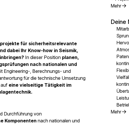
Mehr
Deine 
Mitarb
Sprun
Hervor
projekte für sicherheitsrelevante
Atmo
 dabei Ihr Know-how in Seismik,
Paten
inbringen?
In dieser Position
planen,
konti
ungsprüfungen nach nationalen und
Flexib
it Engineering-, Berechnungs- und
Vielfä
twortung für die technische Umsetzung
kontin
h auf
eine vielseitige Tätigkeit im
Übert
nlagentechnik.
Leist
Betrie
Mehr
nd Durchführung von
che Komponenten
nach nationalen und