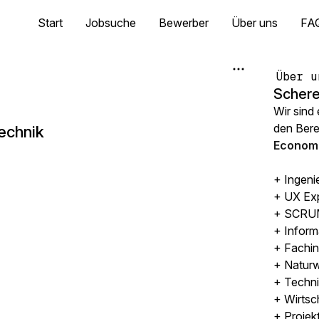
Start
Jobsuche
Bewerber
Über uns
FA
Über u
Schere
Wir sind
den Ber
echnik
Economi
+ Ingeni
+ UX Ex
+ SCRUM
+ Inform
+ Fachin
+ Naturw
+ Techni
+ Wirtsc
+ Projek