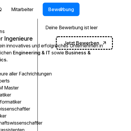
Q
Mitarbeiter
Bewerbung
0
Deine Bewerbung ist leer
ns
r Ingenieure
Jetzt Bewerben
 ein innovatives und erfolgreiches Unternehmen in
eichen
Engineering & IT
sowie
Business &
cs.
eure aller Fachrichtungen
perts
 Master
atiker
formatiker
issenschaftler
ker
haftswissenschaftler
tassistenten