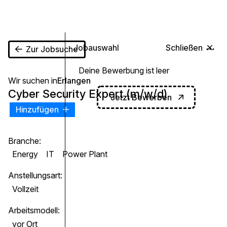
0
Jobauswahl
Schließen
Zur Jobsuche
Deine Bewerbung ist leer
Wir suchen in
Erlangen
Cyber Security Expert (m/w/d)
Jetzt Bewerben
Hinzufügen
Branche:
Energy
IT
Power Plant
Anstellungsart:
Vollzeit
Arbeitsmodell:
vor Ort