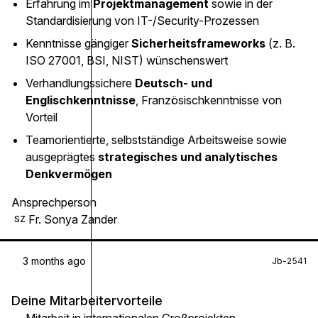
Erfahrung im
Projektmanagement
sowie in der
Standardisierung von IT-/Security-Prozessen
Kenntnisse gängiger
Sicherheitsframeworks
(z. B.
ISO 27001, BSI, NIST) wünschenswert
Verhandlungssichere
Deutsch- und
Englischkenntnisse
, Französischkenntnisse von
Vorteil
Teamorientierte, selbstständige Arbeitsweise sowie
ausgeprägtes
strategisches und analytisches
Denkvermögen
Ansprechperson
Fr. Sonya Zander
SZ
3 months ago
Jb-2541
Deine Mitarbeitervorteile