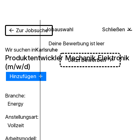
0
Jobauswahl
Schließen
Zur Jobsuche
Deine Bewerbung ist leer
Wir suchen in
Karlsruhe
Produktentwickler Mechanik Elektronik
Jetzt Bewerben
(m/w/d)
Hinzufügen
Branche:
Energy
Anstellungsart:
Vollzeit
Arbeitsmodell: