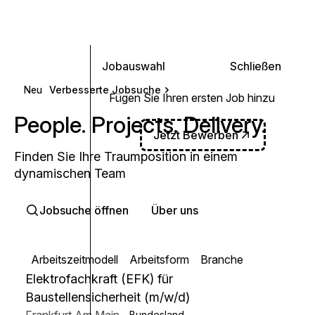
0
Jobauswahl
Schließen
Neu
Verbesserte Jobsuche
Fügen Sie Ihren ersten Job hinzu
People. Projects. Delivery.
Jetzt Bewerben
Finden Sie Ihre Traumposition in einem
dynamischen Team
Jobsuche öffnen
Über uns
Arbeitszeitmodell
Arbeitsform
Branche
Elektrofachkraft (EFK) für
Baustellensicherheit (m/w/d)
Frankfurt Am Main
,
Bundesland