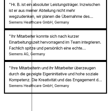
"Hr. B. ist ein absoluter Leistungsträger. Inzwischen
ist er aus meiner Abteilung nicht mehr
wegzudenken, wir planen die Übernahme des
Mitarbeiters in unseren Unternehmen. Ich möchte
Siemens Healthcare GmbH, Germany
hervorheben, wie sehr sich Ihr Unternehmen auch
für die Besetzung von potentiellen Stellen in meiner
"Ihr Mitarbeiter konnte sich nach kurzer
Abteilung einsetzt, Ihr Recruiting hebt sich deutlich
Einarbeitungszeit hervorragend im Team integrieren.
von den Mitbewerbern in Qualität und Trefferquote
Fachlich spitze und persönlich eine echte
zur Besetzung von Stellen ab. Ein großes Lob an Ihr
Bereicherung für mein Team! Vielen Dank."
Siemens AG, Germany
gesamtes Team!"
"Ihre Mitarbeiterin und ihr Mitarbeiter überzeugen
durch die gezeigte Eigeninitiative und hohe soziale
Kompetenz. Die Kreativität und das Engagement der
beiden ist für das gesamte Team ein Benefit, die
Siemens Healthcare GmbH, Germany
Entlastung ist eindeutig spürbar. Hervorzuheben ist
auch die Bereitschaft sich selbständig fortzubilden."