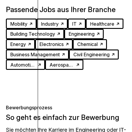
Passende Jobs aus Ihrer Branche
Mobility
Industry
IT
Healthcare
Building Technology
Engineering
Energy
Electronics
Chemical
Business Management
Civil Engineering
Automotive
Aerospace
Bewerbungsprozess
So geht es einfach zur Bewerbung
Sie möchten Ihre Karriere im
Engineering
oder
IT-