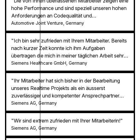
"Die von Ihnen überlassenen Mitarbeiter zeigen eine
Umfeld ein wesentlicher Faktor für langfristigen
hohe Performance und sind speziell unseren hohen
Erfolg."
Anforderungen an Codequalität und
Wiederverwendbarkeit innerhalb des Frameworks
Automotive Joint Venture, Germany
gewachsen. Wir werden Ihre Mitarbeiter nach der
vertraglich vereinbarten Zeit intern in unsere Teams
"Ich bin sehr zufrieden mit Ihrem Mitarbeiter. Bereits
übernehmen und freuen uns auf eine weitere
nach kurzer Zeit konnte ich ihm Aufgaben
Zusammenarbeit."
übertragen die mich in meiner täglichen Arbeit sehr
entlasten. Hr. Y. ist ein wertvolles Teammitglied,
Siemens Healthcare GmbH, Germany
seine in anderen Branchen gesammelten
Erfahrungen aus dem Bereich Usability Engineering
"Ihr Mitarbeiter hat sich bisher in der Bearbeitung
geben uns neue Impulse und lassen unser Produkt
unseres Realtime Projekts als ein äusserst
noch weiter reifen. Speziell seine
zuverlässiger und kompetenter Ansprechpartner
Anwenderorientierung und Vorschläge zur
erwiesen. Ich freue mich auf die weitere
Siemens AG, Germany
Verbesserung von Workflows bereichern unsere
Zusammenarbeit, auch mit der Projektleitung von
Zusammenarbeit. Ich werde Ihr Unternehmen intern
SCHERER Ingenieure."
"Wir sind extrem zufrieden mit Ihrer Mitarbeiterin!"
als Lieferant weiterempfehlen."
Siemens AG, Germany