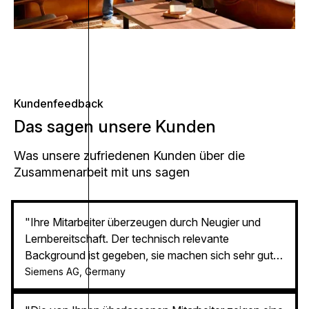
Kundenfeedback
Das sagen unsere Kunden
Was unsere zufriedenen Kunden über die
Zusammenarbeit mit uns sagen
"Ihre Mitarbeiter überzeugen durch Neugier und
Lernbereitschaft. Der technisch relevante
Background ist gegeben, sie machen sich sehr gut
im Team und sind bereits nach einer relativ kurzen
Siemens AG, Germany
Einarbeitungszeit voll einsetzbar. Besonders die
offene Kommunikation ist zu erwähnen, in meinem