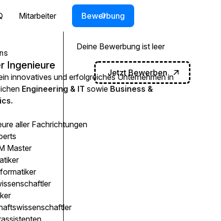
Q
Mitarbeiter
Bewerbung
0
Deine Bewerbung ist leer
ns
r Ingenieure
Jetzt Bewerben
 ein innovatives und erfolgreiches Unternehmen in
eichen
Engineering & IT
sowie
Business &
cs.
eure aller Fachrichtungen
perts
 Master
atiker
formatiker
issenschaftler
ker
haftswissenschaftler
tassistenten