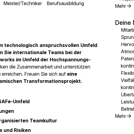
Meister/Techniker
Berufsausbildung
Mehr
Deine 
Mitarb
Sprun
Hervor
em technologisch anspruchsvollen Umfeld
Atmo
n Sie internationale Teams bei der
Paten
works im Umfeld der Hochspannungs-
konti
ärken die Zusammenarbeit und unterstützen
Flexib
 erreichen. Freuen Sie sich auf
eine
Vielfä
namischen Transformationsprojekt.
kontin
Übert
SAFe-Umfeld
Leist
Betrie
nungen
Mehr
organisierten Teamkultur
s und Risiken