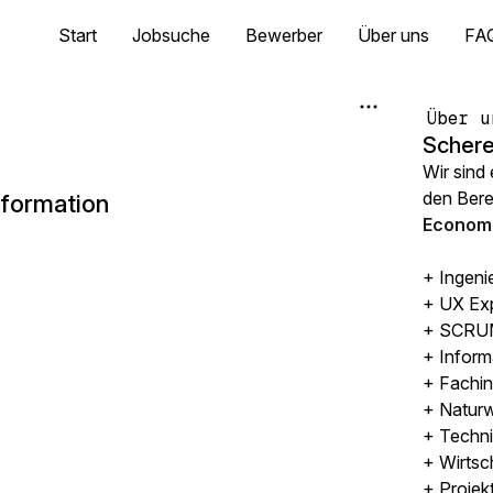
Start
Jobsuche
Bewerber
Über uns
FA
Über u
Schere
Wir sind
den Ber
formation
Economi
+ Ingeni
+ UX Ex
+ SCRUM
+ Inform
+ Fachin
+ Naturw
+ Techni
+ Wirtsc
+ Projek