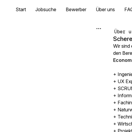
Start
Jobsuche
Bewerber
Über uns
FA
Über u
Schere
Wir sind
den Ber
Economi
+ Ingeni
+ UX Ex
+ SCRUM
+ Inform
+ Fachin
+ Naturw
+ Techni
+ Wirtsc
+ Projek