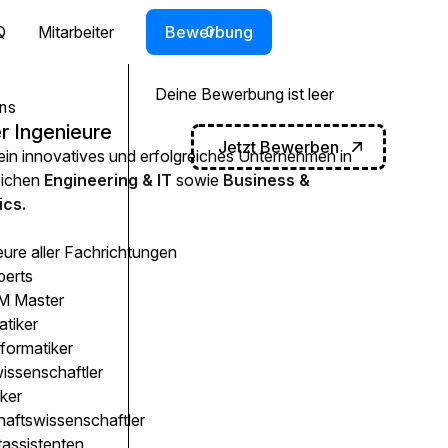
Q
Mitarbeiter
Bewerbung
0
Deine Bewerbung ist leer
ns
r Ingenieure
Jetzt Bewerben
 ein innovatives und erfolgreiches Unternehmen in
eichen
Engineering & IT
sowie
Business &
cs.
eure aller Fachrichtungen
perts
 Master
atiker
formatiker
issenschaftler
ker
haftswissenschaftler
tassistenten