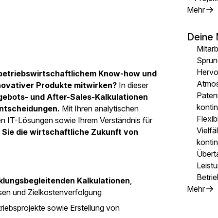
Mehr
Deine 
Mitarb
Sprun
Hervor
 betriebswirtschaftlichem Know-how und
Atmo
novativer Produkte mitwirken?
In dieser
Paten
gebots- und After-Sales-Kalkulationen
konti
 Entscheidungen.
Mit Ihren analytischen
Flexib
nen IT-Lösungen sowie Ihrem Verständnis für
Vielfä
 Sie die wirtschaftliche Zukunft von
kontin
Übert
Leist
Betrie
klungsbegleitenden Kalkulationen
,
Mehr
ysen und Zielkostenverfolgung
triebsprojekte sowie Erstellung von