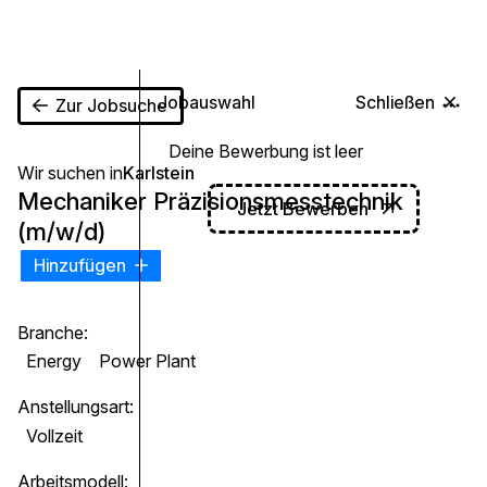
0
Jobauswahl
Schließen
Zur Jobsuche
Deine Bewerbung ist leer
Wir suchen in
Karlstein
Mechaniker Präzisionsmesstechnik
Jetzt Bewerben
(m/w/d)
Hinzufügen
Branche:
Energy
Power Plant
Anstellungsart:
Vollzeit
Arbeitsmodell: