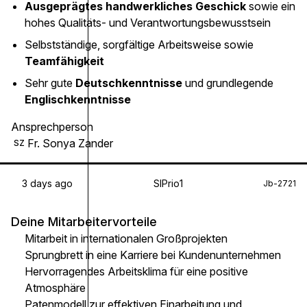
Ausgeprägtes handwerkliches Geschick
sowie ein
hohes Qualitäts- und Verantwortungsbewusstsein
Selbstständige, sorgfältige Arbeitsweise sowie
Teamfähigkeit
Sehr gute
Deutschkenntnisse
und grundlegende
Englischkenntnisse
Ansprechperson
Fr. Sonya Zander
SZ
3 days ago
SIPrio1
Jb-2721
Deine Mitarbeitervorteile
Mitarbeit in internationalen Großprojekten
Sprungbrett in eine Karriere bei Kundenunternehmen
Hervorragendes Arbeitsklima für eine positive
Atmosphäre
Patenmodell zur effektiven Einarbeitung und