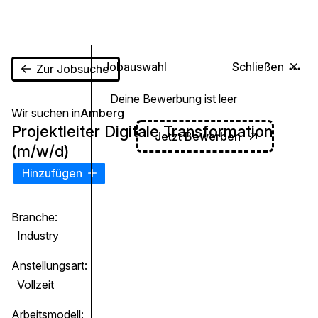
0
Jobauswahl
Schließen
Zur Jobsuche
Deine Bewerbung ist leer
Wir suchen in
Amberg
Projektleiter Digitale Transformation
Jetzt Bewerben
(m/w/d)
Hinzufügen
Branche:
Industry
Anstellungsart:
Vollzeit
Arbeitsmodell: