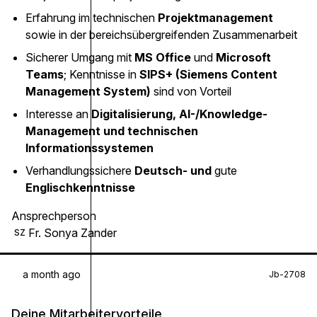
Erfahrung im technischen
Projektmanagement
sowie in der bereichsübergreifenden Zusammenarbeit
Sicherer Umgang mit
MS Office
und
Microsoft
Teams
; Kenntnisse in
SIPS+ (Siemens Content
Management System)
sind von Vorteil
Interesse an
Digitalisierung, AI-/Knowledge-
Management und technischen
Informationssystemen
Verhandlungssichere
Deutsch- und
gute
Englischkenntnisse
Ansprechperson
Fr. Sonya Zander
SZ
a month ago
Jb-2708
Deine Mitarbeitervorteile