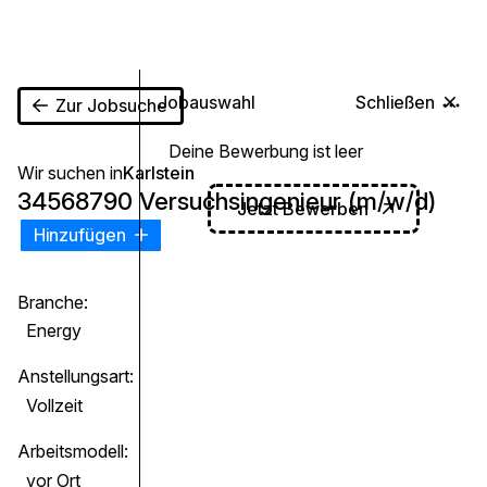
0
Jobauswahl
Schließen
Zur Jobsuche
Deine Bewerbung ist leer
Wir suchen in
Karlstein
34568790 Versuchsingenieur (m/w/d)
Jetzt Bewerben
Hinzufügen
Branche:
Energy
Anstellungsart:
Vollzeit
Arbeitsmodell:
vor Ort