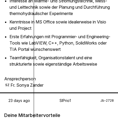
Interesse an Wärme- und Strömungstechnik, Mess-
und Leittechnik sowie der Planung und Durchführung
thermohydraulischer Experimente
Kenntnisse in MS Office sowie idealerweise in Visio
und Project
Erste Erfahrungen mit Programmier- und Engineering-
Tools wie LabVIEW, C++, Python, SolidWorks oder
TIA Portal wünschenswert
Teamfähigkeit, Organisationstalent und eine
strukturierte sowie eigenständige Arbeitsweise
Ansprechperson
Fr. Sonya Zander
SZ
23 days ago
SIPrio1
Jb-2728
Deine Mitarbeitervorteile