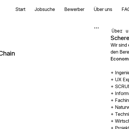
Start
Jobsuche
Bewerber
Über uns
FA
Über u
Schere
Wir sind
den Ber
Chain
Economi
+ Ingeni
+ UX Ex
+ SCRUM
+ Inform
+ Fachin
+ Naturw
+ Techni
+ Wirtsc
+ Projek