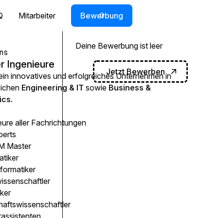
Q
Mitarbeiter
Bewerbung
0
Deine Bewerbung ist leer
ns
r Ingenieure
Jetzt Bewerben
 ein innovatives und erfolgreiches Unternehmen in
eichen
Engineering & IT
sowie
Business &
cs.
eure aller Fachrichtungen
perts
 Master
atiker
formatiker
issenschaftler
ker
haftswissenschaftler
tassistenten