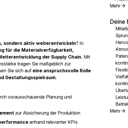
Mehr
Deine 
Mitarb
Sprun
Hervor
rn, sondern aktiv weiterentwickeln
? In
Atmo
 für die Materialverfügbarkeit,
Paten
eiterentwicklung der Supply Chain.
Mit
konti
nsstärke tragen Sie maßgeblich zur
Flexib
euen Sie sich auf
eine anspruchsvolle Rolle
Vielfä
und Gestaltungsspielraum
.
kontin
Übert
rch vorausschauende Planung und
Leist
Betrie
Mehr
gement
zur Absicherung der Produktion
performance
anhand relevanter KPIs