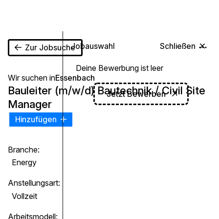
0
Jobauswahl
Schließen
Zur Jobsuche
Deine Bewerbung ist leer
Wir suchen in
Essenbach
Bauleiter (m/w/d) Bautechnik / Civil Site
Jetzt Bewerben
Manager
Hinzufügen
Branche:
Energy
Anstellungsart:
Vollzeit
Arbeitsmodell: