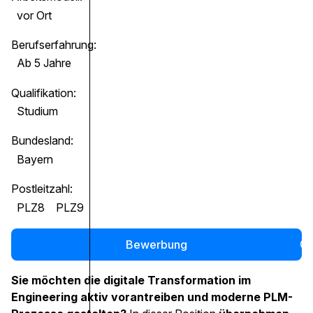
vor Ort
Berufserfahrung:
Ab 5 Jahre
Qualifikation:
Studium
Bundesland:
Bayern
Postleitzahl:
PLZ8
PLZ9
Bewerbung
0
Sie möchten die digitale Transformation im
Engineering aktiv vorantreiben und moderne PLM-