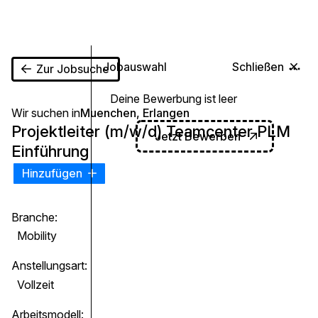
0
Jobauswahl
Schließen
Zur Jobsuche
Deine Bewerbung ist leer
Wir suchen in
Muenchen, Erlangen
Projektleiter (m/w/d) Teamcenter PLM
Jetzt Bewerben
Einführung
Hinzufügen
Branche:
Mobility
Anstellungsart:
Vollzeit
Arbeitsmodell: