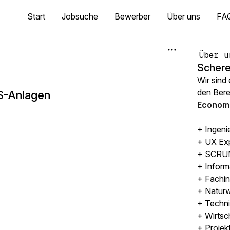
Start
Jobsuche
Bewerber
Über uns
FA
Über u
Schere
Wir sind
den Ber
S-Anlagen
Economi
+ Ingeni
+ UX Ex
+ SCRUM
+ Inform
+ Fachin
+ Naturw
+ Techni
+ Wirtsc
+ Projek