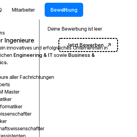
Q
Mitarbeiter
Bewerbung
0
Deine Bewerbung ist leer
ns
r Ingenieure
Jetzt Bewerben
 ein innovatives und erfolgreiches Unternehmen in
eichen
Engineering & IT
sowie
Business &
cs.
eure aller Fachrichtungen
perts
 Master
atiker
formatiker
issenschaftler
ker
haftswissenschaftler
tassistenten