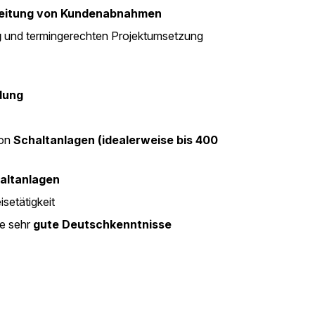
eitung von Kundenabnahmen
g
und termingerechten Projektumsetzung
dung
von
Schaltanlagen (idealerweise bis 400
altanlagen
setätigkeit
e sehr
gute Deutschkenntnisse