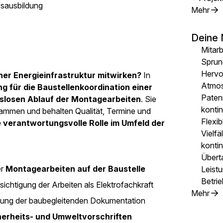
fsausbildung
Mehr
Deine 
Mitarb
Sprun
Hervor
er Energieinfrastruktur mitwirken?
In
Atmo
 für die Baustellenkoordination einer
Paten
slosen Ablauf der Montagearbeiten
. Sie
konti
ammen und behalten Qualität, Termine und
Flexib
e verantwortungsvolle Rolle im Umfeld der
Vielfä
kontin
Übert
er
Montagearbeiten auf der Baustelle
Leist
Betrie
ichtigung der Arbeiten als Elektrofachkraft
Mehr
lung der baubegleitenden Dokumentation
herheits- und Umweltvorschriften