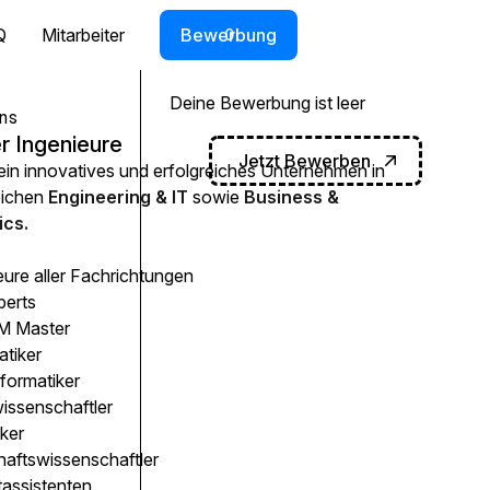
Q
Mitarbeiter
Bewerbung
0
Deine Bewerbung ist leer
ns
r Ingenieure
Jetzt Bewerben
 ein innovatives und erfolgreiches Unternehmen in
eichen
Engineering & IT
sowie
Business &
cs.
eure aller Fachrichtungen
perts
 Master
atiker
formatiker
issenschaftler
ker
haftswissenschaftler
tassistenten