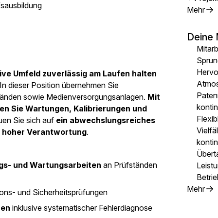
fsausbildung
Mehr
Deine 
Mitarb
Sprun
Hervor
ve Umfeld zuverlässig am Laufen halten
Atmo
 In dieser Position übernehmen Sie
Paten
ständen sowie Medienversorgungsanlagen.
Mit
konti
n Sie Wartungen, Kalibrierungen und
Flexib
uen Sie sich auf
ein abwechslungsreiches
Vielfä
d hoher Verantwortung
.
kontin
Übert
gs- und Wartungsarbeiten
an Prüfständen
Leist
Betrie
Mehr
ons- und Sicherheitsprüfungen
nen
inklusive systematischer Fehlerdiagnose