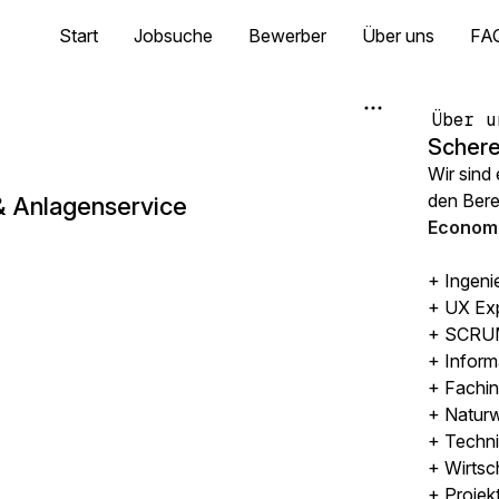
Start
Jobsuche
Bewerber
Über uns
FA
Über u
Schere
Wir sind
den Ber
& Anlagenservice
Economi
+ Ingeni
+ UX Ex
+ SCRUM
+ Inform
+ Fachin
+ Naturw
+ Techni
+ Wirtsc
+ Projek