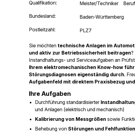
Qualifikation:
Meister/Techniker
Beru
Bundesland:
Baden-Württemberg
Postleitzahl:
PLZ7
Sie möchten
technische Anlagen im Automoti
und aktiv zur Betriebssicherheit beitragen
?
Instandhaltungs- und Serviceaufgaben an Prüf
Ihrem elektromechanischen Know-how führe
Störungsdiagnosen eigenständig durch
. Fre
Aufgabenfeld mit direktem Praxisbezug un
Ihre Aufgaben
Durchführung standardisierter
Instandhaltun
und Anlagen (elektrisch und mechanisch)
Kalibrierung von Messgrößen
sowie Funkti
Behebung von
Störungen und Fehlfunktio