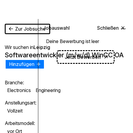
0
Jobauswahl
Schließen
Zur Jobsuche
Deine Bewerbung ist leer
Wir suchen in
Leipzig
Softwareentwickler (m/w/d) WinCC OA
Jetzt Bewerben
Hinzufügen
Branche:
Electronics
Engineering
Anstellungsart:
Vollzeit
Arbeitsmodell:
vor Ort