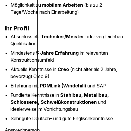
Möglichkeit zu
mobilem Arbeiten
(bis zu 2
Tage/Woche nach Einarbeitung)
Ihr Profil
Abschluss als
Techniker/Meister
oder vergleichbare
Qualifikation
Mindestens
5 Jahre Erfahrung
im relevanten
Konstruktionsumfeld
Aktuelle Kenntnisse in
Creo
(nicht älter als 2 Jahre,
bevorzugt Creo 9)
Erfahrung mit
PDMLink (Windchill)
und SAP
Fundierte Kenntnisse in
Stahlbau, Metallbau,
Schlosserei, Schweißkonstruktionen
und
idealerweise im Vorrichtungsbau
Sehr gute Deutsch- und gute Englischkenntnisse
Ansprechperson