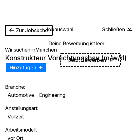
0
Jobauswahl
Schließen
Zur Jobsuche
Deine Bewerbung ist leer
Wir suchen in
München
Konstrukteur Vorrichtungsbau (m/w/d)
Jetzt Bewerben
Hinzufügen
Branche:
Automotive
Engineering
Anstellungsart:
Vollzeit
Arbeitsmodell:
vor Ort